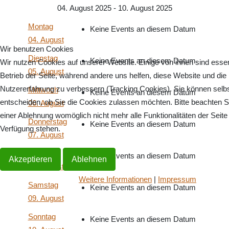
04. August 2025 - 10. August 2025
Montag
Keine Events an diesem Datum
04. August
Wir benutzen Cookies
Dienstag
Keine Events an diesem Datum
Wir nutzen Cookies auf unserer Website. Einige von ihnen sind essenz
05. August
Betrieb der Seite, während andere uns helfen, diese Website und die
Nutzererfahrung zu verbessern (Tracking Cookies). Sie können selb
Mittwoch
Keine Events an diesem Datum
entscheiden, ob Sie die Cookies zulassen möchten. Bitte beachten S
06. August
einer Ablehnung womöglich nicht mehr alle Funktionalitäten der Seite
Donnerstag
Keine Events an diesem Datum
Verfügung stehen.
07. August
Freitag
Keine Events an diesem Datum
Akzeptieren
Ablehnen
08. August
Weitere Informationen
|
Impressum
Samstag
Keine Events an diesem Datum
09. August
Sonntag
Keine Events an diesem Datum