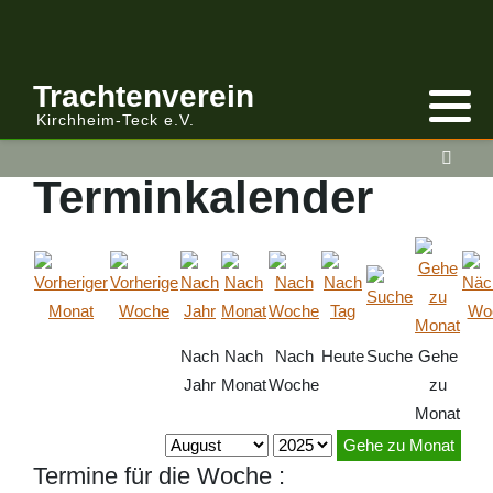
Trachtenverein
Kirchheim-Teck e.V.
Terminkalender
Nach
Nach
Nach
Heute
Suche
Gehe
Jahr
Monat
Woche
zu
Monat
Gehe zu Monat
Termine für die Woche :