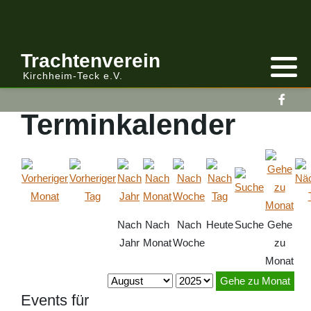
Anmelden/Abmelden
Gebirgstracht
Berichte Vereinsleitung
Trachtenverein
Kirchheim-Teck e.V.
Kalender
Volkstracht
Berichte
Terminkalender
Vereinsleitung Informiert
Nach
Nach
Nach
Heute
Suche
Gehe
Jahr
Monat
Woche
zu
Monat
Gehe zu Monat
Events für