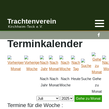
Anmelden/Abmelden
Gebirgstracht
Berichte Vereinsleitung
Trachtenverein
Kirchheim-Teck e.V.
Kalender
Volkstracht
Berichte
Terminkalender
Vereinsleitung Informiert
Nach
Nach
Nach
Heute
Suche
Gehe
Jahr
Monat
Woche
zu
Monat
Gehe zu Monat
Termine für die Woche :