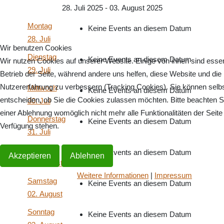
28. Juli 2025 - 03. August 2025
Montag
Keine Events an diesem Datum
28. Juli
Wir benutzen Cookies
Dienstag
Keine Events an diesem Datum
Wir nutzen Cookies auf unserer Website. Einige von ihnen sind essenz
29. Juli
Betrieb der Seite, während andere uns helfen, diese Website und die
Nutzererfahrung zu verbessern (Tracking Cookies). Sie können selb
Mittwoch
Keine Events an diesem Datum
entscheiden, ob Sie die Cookies zulassen möchten. Bitte beachten S
30. Juli
einer Ablehnung womöglich nicht mehr alle Funktionalitäten der Seite
Donnerstag
Keine Events an diesem Datum
Verfügung stehen.
31. Juli
Freitag
Keine Events an diesem Datum
Akzeptieren
Ablehnen
01. August
Weitere Informationen
|
Impressum
Samstag
Keine Events an diesem Datum
02. August
Sonntag
Keine Events an diesem Datum