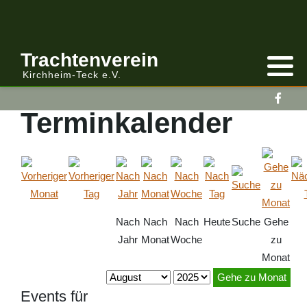
Anmelden/Abmelden
Gebirgstracht
Berichte Vereinsleitung
Trachtenverein
Kirchheim-Teck e.V.
Kalender
Volkstracht
Berichte
Terminkalender
Vereinsleitung Informiert
Nach
Nach
Nach
Heute
Suche
Gehe
Jahr
Monat
Woche
zu
Monat
Gehe zu Monat
Events für