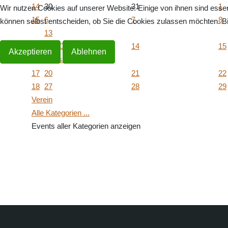
14
30
31
1
Wir nutzen Cookies auf unserer Website. Einige von ihnen sind essen
15
6
7
8
können selbst entscheiden, ob Sie die Cookies zulassen möchten. Bit
13
16
19:00 Uhr
14
15
Akzeptieren
Ablehnen
Ausschußsitzung ...
17
20
21
22
18
27
28
29
Verein
Alle Kategorien ...
Events aller Kategorien anzeigen