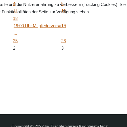
4
5
bsite und die Nutzererfahrung zu verbessern (Tracking Cookies). Sie
11
12
Funktionalitäten der Seite zur Verfügung stehen.
18
19:00 Uhr Mitgliederversa
19
...
25
26
2
3
Copyright © 2022 by Trachtenverein Kirchheim-Teck