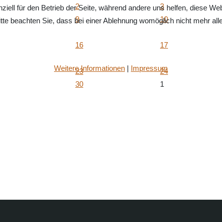
2
3
ziell für den Betrieb der Seite, während andere uns helfen, diese We
9
10
te beachten Sie, dass bei einer Ablehnung womöglich nicht mehr alle 
16
17
Weitere Informationen
|
Impressum
23
24
30
1