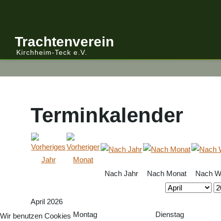
Anmelden/Abmelden
Gebirgstracht
Berichte Vereinsleitung
Trachtenverein
Kirchheim-Teck e.V.
Kalender
Volkstracht
Berichte
Vereinsleitung Informiert
Terminkalender
Nach Jahr
Nach Monat
Nach W
April 2026
Montag
Dienstag
Wir benutzen Cookies