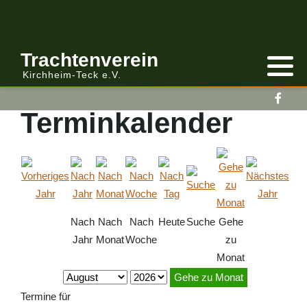
Anmelden/Abmelden
Gebirgstracht
Berichte Vereinsleitung
Trachtenverein
Kirchheim-Teck e.V.
Kalender
Volkstracht
Berichte
Terminkalender
Vereinsleitung Informiert
Nach
Nach
Nach
Heute
Suche
Gehe
Jahr
Monat
Woche
zu
Monat
Gehe zu Monat
Termine für