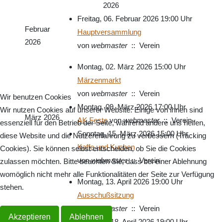
2026
Freitag, 06. Februar 2026 19:00 Uhr
Februar
Hauptversammlung
2026
von
webmaster
:: Verein
Montag, 02. März 2026 15:00 Uhr
Märzenmarkt
von
webmaster
:: Verein
Wir benutzen Cookies
Montag, 09. März 2026 17:00 Uhr
Wir nutzen Cookies auf unserer Website. Einige von ihnen sind
März 2026
AK Feste
von
webmaster
:: Verein
essenziell für den Betrieb der Seite, während andere uns helfen,
Sonntag, 15. März 2026 15:00 Uhr
diese Website und die Nutzererfahrung zu verbessern (Tracking
Kaffe und Kuchen
Cookies). Sie können selbst entscheiden, ob Sie die Cookies
von
webmaster
:: Verein
zulassen möchten. Bitte beachten Sie, dass bei einer Ablehnung
womöglich nicht mehr alle Funktionalitäten der Seite zur Verfügung
Montag, 13. April 2026 19:00 Uhr
stehen.
Ausschußsitzung
von
webmaster
:: Verein
Akzeptieren
Ablehnen
April 2026
Samstag, 18. April 2026 19:00 Uhr