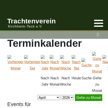
Trachtenverein
Kirchheim-Teck e.V.
Terminkalender
Nach
Nach
Nach
Heute
Suche
Gehe
Jahr
Monat
Woche
zu
Monat
Gehe zu Monat
Events für