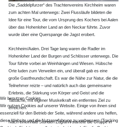
Die „Saddelpfurzer“ des Trachtenvereins Kirchheim waren
zum achten Mal unterwegs: Zwei Flussläufe bildeten die
Idee für eine Tour, die vom Ursprung des Kochers bei Aalen
über das Hohenloher Land an den Neckar führte. Zuvor
wurde über eine Querspange die Jagst erobert.
Kirchheim/Aalen. Drei Tage lang waren die Radler im
Hohenloher Land der Burgen und Schlösser unterwegs. Die
Tour führte vorbei an Weinhängen und Wiesen. Hübsche
Orte luden zum Verweilen ein, und überall gab es eine
große Gastfreundschaft. Es war die Nähe zur Natur, die die
Teilnehmer reizte – und natürlich auch das gemeinsame
Erlebnis, die Stärkung von Körper und Geist und die
Wir benutzen Cookies
Tatsache, mit eigener Muskelkraft ein entferntes Ziel zu
Wir nutzen Cookies auf unserer Website. Einige von ihnen sind
erreichen.
essenziell für den Betrieb der Seite, während andere uns helfen,
diese Website und die Nutzererfahrung zu verbessern (Tracking
Nach eineinhalb Stunden Zugfahrt startete die Gruppe in