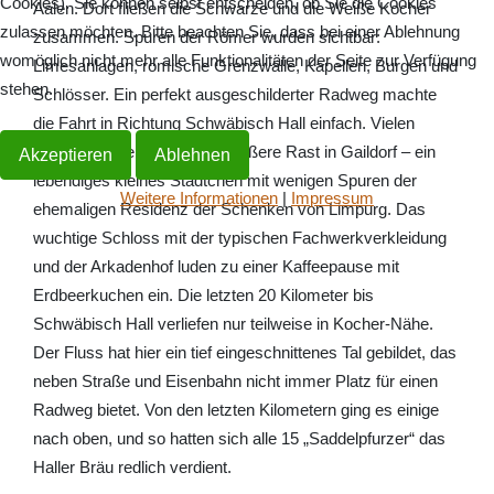
Cookies). Sie können selbst entscheiden, ob Sie die Cookies
Aalen. Dort fließen die Schwarze und die Weiße Kocher
zulassen möchten. Bitte beachten Sie, dass bei einer Ablehnung
zusammen. Spuren der Römer wurden sichtbar:
womöglich nicht mehr alle Funktionalitäten der Seite zur Verfügung
Limesanlagen, römische Grenzwälle, Kapellen, Burgen und
stehen.
Schlösser. Ein perfekt ausgeschilderter Radweg machte
die Fahrt in Richtung Schwäbisch Hall einfach. Vielen
kleinen Pausen folgte eine größere Rast in Gaildorf – ein
Akzeptieren
Ablehnen
lebendiges kleines Städtchen mit wenigen Spuren der
Weitere Informationen
|
Impressum
ehemaligen Residenz der Schenken von Limpurg. Das
wuchtige Schloss mit der typischen Fachwerkverkleidung
und der Arkadenhof luden zu einer Kaffeepause mit
Erdbeerkuchen ein. Die letzten 20 Kilometer bis
Schwäbisch Hall verliefen nur teilweise in Kocher-Nähe.
Der Fluss hat hier ein tief eingeschnittenes Tal gebildet, das
neben Straße und Eisenbahn nicht immer Platz für einen
Radweg bietet. Von den letzten Kilometern ging es einige
nach oben, und so hatten sich alle 15 „Saddelpfurzer“ das
Haller Bräu redlich verdient.