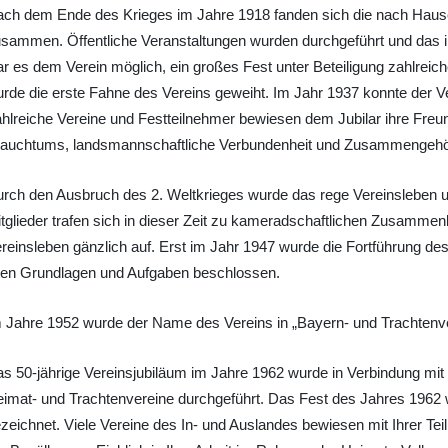
ch dem Ende des Krieges im Jahre 1918 fanden sich die nach Hause 
sammen. Öffentliche Veranstaltungen wurden durchgeführt und das i
r es dem Verein möglich, ein großes Fest unter Beteiligung zahlrei
rde die erste Fahne des Vereins geweiht. Im Jahr 1937 konnte der Ve
hlreiche Vereine und Festteilnehmer bewiesen dem Jubilar ihre Freu
auchtums, landsmannschaftliche Verbundenheit und Zusammengehör
rch den Ausbruch des 2. Weltkrieges wurde das rege Vereinsleben u
tglieder trafen sich in dieser Zeit zu kameradschaftlichen Zusammen
reinsleben gänzlich auf. Erst im Jahr 1947 wurde die Fortführung de
ten Grundlagen und Aufgaben beschlossen.
 Jahre 1952 wurde der Name des Vereins in „Bayern- und Trachtenve
s 50-jährige Vereinsjubiläum im Jahre 1962 wurde in Verbindung 
imat- und Trachtenvereine durchgeführt. Das Fest des Jahres 1962 wu
zeichnet. Viele Vereine des In- und Auslandes bewiesen mit Ihrer T