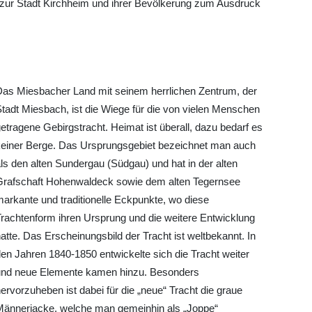
zur Stadt Kirchheim und ihrer Bevölkerung zum Ausdruck
Das Miesbacher Land mit seinem herrlichen Zentrum, der
tadt Miesbach, ist die Wiege für die von vielen Menschen
etragene Gebirgstracht. Heimat ist überall, dazu bedarf es
keiner Berge. Das Ursprungsgebiet bezeichnet man auch
ls den alten Sundergau (Südgau) und hat in der alten
Grafschaft Hohenwaldeck sowie dem alten Tegernsee
arkante und traditionelle Eckpunkte, wo diese
rachtenform ihren Ursprung und die weitere Entwicklung
atte. Das Erscheinungsbild der Tracht ist weltbekannt. In
en Jahren 1840-1850 entwickelte sich die Tracht weiter
und neue Elemente kamen hinzu. Besonders
ervorzuheben ist dabei für die „neue“ Tracht die graue
Männerjacke, welche man gemeinhin als „Joppe“