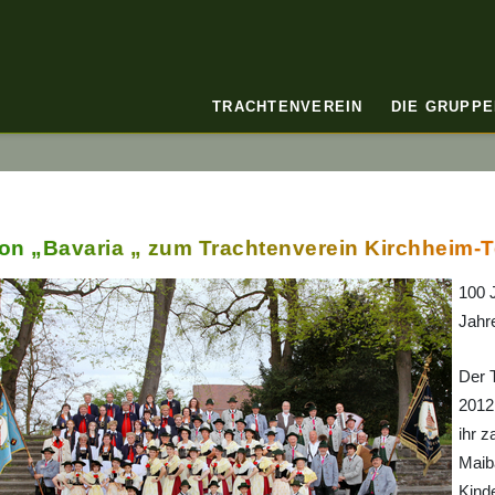
TRACHTENVEREIN
DIE GRUPPE
on „Bavaria „ zum Trachtenverein Kirchheim-
100 
Jahr
Der 
2012 
ihr 
Maib
Kind