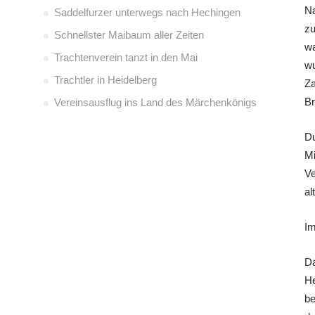
Na
Saddelfurzer unterwegs nach Hechingen
zu
Schnellster Maibaum aller Zeiten
wa
Trachtenverein tanzt in den Mai
wu
Trachtler in Heidelberg
Za
Br
Vereinsausflug ins Land des Märchenkönigs
Du
Mi
Ve
al
Im
Da
He
be