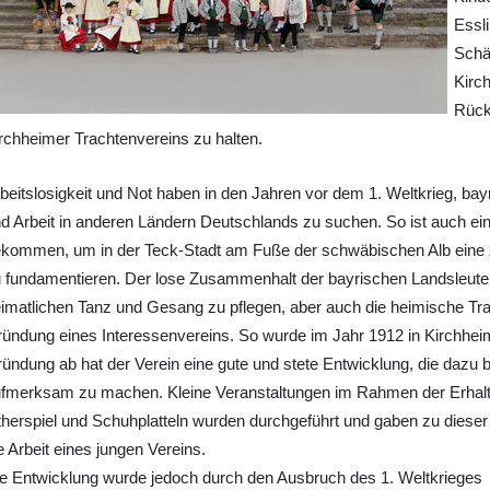
Essli
Schä
Kirc
Rück
rchheimer Trachtenvereins zu halten.
beitslosigkeit und Not haben in den Jahren vor dem 1. Weltkrieg, b
d Arbeit in anderen Ländern Deutschlands zu suchen. So ist auch ei
kommen, um in der Teck-Stadt am Fuße der schwäbischen Alb eine
 fundamentieren. Der lose Zusammenhalt der bayrischen Landsleut
imatlichen Tanz und Gesang zu pflegen, aber auch die heimische Tra
ündung eines Interessenvereins. So wurde im Jahr 1912 in Kirchhei
ündung ab hat der Verein eine gute und stete Entwicklung, die dazu be
fmerksam zu machen. Kleine Veranstaltungen im Rahmen der Erhalt
therspiel und Schuhplatteln wurden durchgeführt und gaben zu dieser
e Arbeit eines jungen Vereins.
e Entwicklung wurde jedoch durch den Ausbruch des 1. Weltkrieges 