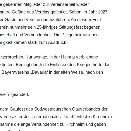
gekehrten Mitglieder zur Vereinsarbeit wieder
nnere Gefüge des Vereins gefestigt. Schon im Jahr 1927
cher Gäste und Vereine durchzuführen. An diesem Fest
rein nunmehr sein 25-jähriges Stiftungsfest begehen.
ndschaft und Verbundenheit. Die Pflege heimatlichen
igkeit kamen stark zum Ausdruck.
nterbrochen. Nur wenige, in der Heimat verbliebene
künften. Bedingt durch die Einflüsse des Krieges hörte das
s Bayernvereins „Bavaria“ in der alten Weise, nach den
rein“ geändert.
mit dem Gaufest des Südwestdeutschen Gauverbandes der
rde als erstes „internationales“ Trachtenfest in Kirchheim
eilnahme die enge Verbundenheit zu Kirchheim und gaben