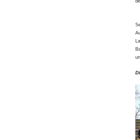
de
Se
Au
La
Ba
un
Di