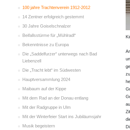
100 jahre Trachtenverein 1912-2012
14 Zentner erfolgreich gestemmt
30 Jahre Goiselschnalzer
Beifallsstürme für „Mühlradl“
Ki
Bekenntnisse zu Europa
Ar
Die „Saddelfurzer“ unterwegs nach Bad
un
Liebenzell
ge
Die „Tracht lebt“ im Südwesten
zu
Hauptversammlung 2024
he
Maibaum auf der Kippe
Gr
Gr
Mit dem Rad an der Donau entlang
au
Mit der Radgruppe in Ulm
Zi
Mit der Winterfeier Start ins Jubiläumsjahr
di
Musik begeistern
Di