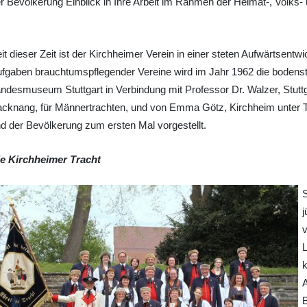
r Bevölkerung Einblick in Ihre Arbeit im Rahmen der Heimat-, Volks
it dieser Zeit ist der Kirchheimer Verein in einer steten Aufwärtsentw
fgaben brauchtumspflegender Vereine wird im Jahr 1962 die bodenst
ndesmuseum Stuttgart in Verbindung mit Professor Dr. Walzer, Stuttg
cknang, für Männertrachten, und von Emma Götz, Kirchheim unter Te
d der Bevölkerung zum ersten Mal vorgestellt.
e Kirchheimer Tracht
S
j
v
L
k
B