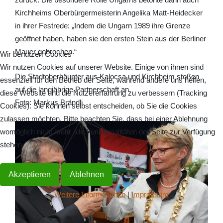
Kirchheims Oberbürgermeisterin Angelika Matt-Heidecker
in ihrer Festrede: „Indem die Ungarn 1989 ihre Grenze
geöffnet haben, haben sie den ersten Stein aus der Berliner
Mauer gebrochen.“
Wir benutzen Cookies
Wir nutzen Cookies auf unserer Website. Einige von ihnen sind
Die Stadtoberhäupter aus Kalocsa und Kirchheim stoßen
essenziell für den Betrieb der Seite, während andere uns helfen,
auf die langjährige Partnerschaft an.
diese Website und die Nutzererfahrung zu verbessern (Tracking
Foto: Markus Brändli
Cookies). Sie können selbst entscheiden, ob Sie die Cookies
zulassen möchten. Bitte beachten Sie, dass bei einer Ablehnung
womöglich nicht mehr alle Funktionalitäten der Seite zur Verfügung
stehen.
Akzeptieren
Ablehnen
Weitere Informationen
|
Impressum