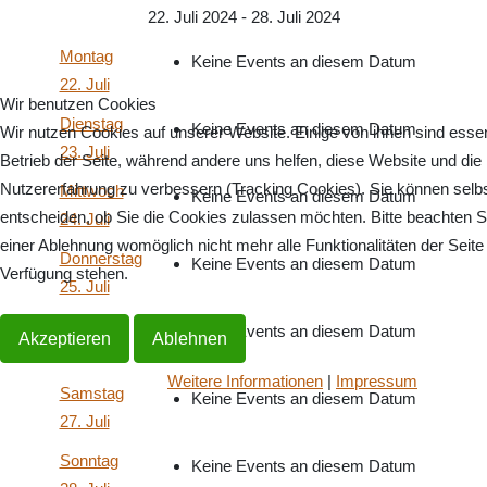
22. Juli 2024 - 28. Juli 2024
Montag
Keine Events an diesem Datum
22. Juli
Wir benutzen Cookies
Dienstag
Keine Events an diesem Datum
Wir nutzen Cookies auf unserer Website. Einige von ihnen sind essenz
23. Juli
Betrieb der Seite, während andere uns helfen, diese Website und die
Nutzererfahrung zu verbessern (Tracking Cookies). Sie können selb
Mittwoch
Keine Events an diesem Datum
entscheiden, ob Sie die Cookies zulassen möchten. Bitte beachten S
24. Juli
einer Ablehnung womöglich nicht mehr alle Funktionalitäten der Seite
Donnerstag
Keine Events an diesem Datum
Verfügung stehen.
25. Juli
Freitag
Keine Events an diesem Datum
Akzeptieren
Ablehnen
26. Juli
Weitere Informationen
|
Impressum
Samstag
Keine Events an diesem Datum
27. Juli
Sonntag
Keine Events an diesem Datum