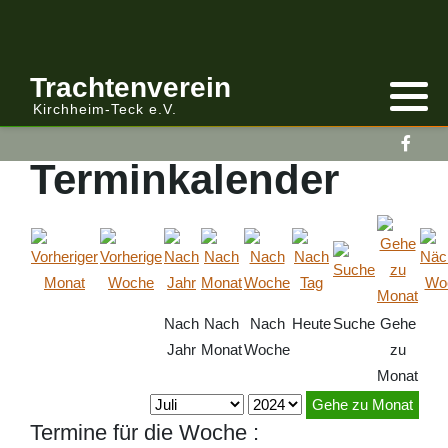
Anmelden/Abmelden
Gebirgstracht
Berichte Vereinsleitung
Trachtenverein
Kirchheim-Teck e.V.
Kalender
Volkstracht
Berichte
Terminkalender
Vereinsleitung Informiert
Nach
Nach
Nach
Heute
Suche
Gehe
Jahr
Monat
Woche
zu
Monat
Gehe zu Monat
Termine für die Woche :