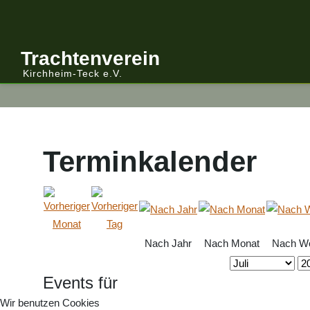
Anmelden/Abmelden
Gebirgstracht
Berichte Vereinsleitung
Trachtenverein
Kirchheim-Teck e.V.
Kalender
Volkstracht
Berichte
Vereinsleitung Informiert
Terminkalender
Nach Jahr
Nach Monat
Nach W
Events für
Wir benutzen Cookies