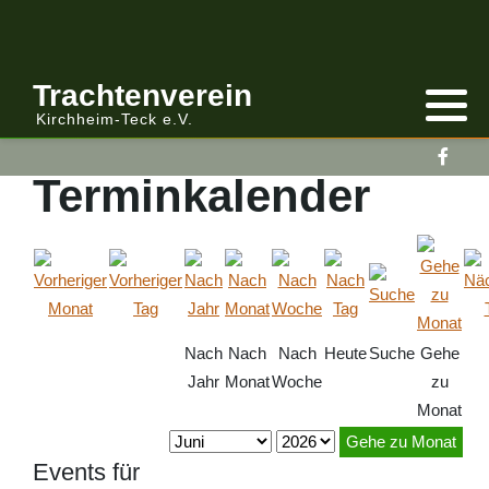
Anmelden/Abmelden
Gebirgstracht
Berichte Vereinsleitung
Trachtenverein
Kirchheim-Teck e.V.
Kalender
Volkstracht
Berichte
Terminkalender
Vereinsleitung Informiert
Nach
Nach
Nach
Heute
Suche
Gehe
Jahr
Monat
Woche
zu
Monat
Gehe zu Monat
Events für