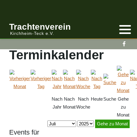
Anmelden/Abmelden
Gebirgstracht
Berichte Vereinsleitung
Trachtenverein
Kirchheim-Teck e.V.
Kalender
Volkstracht
Berichte
Terminkalender
Vereinsleitung Informiert
Nach
Nach
Nach
Heute
Suche
Gehe
Jahr
Monat
Woche
zu
Monat
Gehe zu Monat
Events für