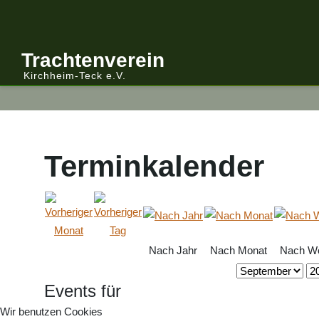
Anmelden/Abmelden
Gebirgstracht
Berichte Vereinsleitung
Trachtenverein
Kirchheim-Teck e.V.
Kalender
Volkstracht
Berichte
Vereinsleitung Informiert
Terminkalender
Nach Jahr
Nach Monat
Nach W
Events für
Wir benutzen Cookies