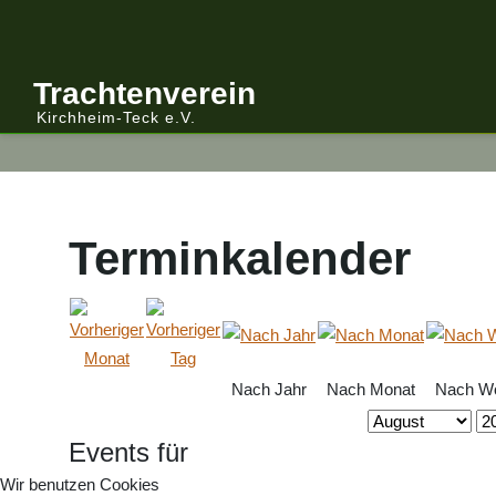
Anmelden/Abmelden
Gebirgstracht
Berichte Vereinsleitung
Trachtenverein
Kirchheim-Teck e.V.
Kalender
Volkstracht
Berichte
Vereinsleitung Informiert
Terminkalender
Nach Jahr
Nach Monat
Nach W
Events für
Wir benutzen Cookies