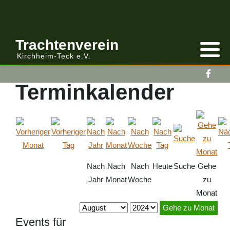
Anmelden/Abmelden
Gebirgstracht
Berichte Vereinsleitung
Trachtenverein
Kirchheim-Teck e.V.
Kalender
Volkstracht
Berichte
Terminkalender
Vereinsleitung Informiert
Nach
Nach
Nach
Heute
Suche
Gehe
Jahr
Monat
Woche
zu
Monat
Gehe zu Monat
Events für