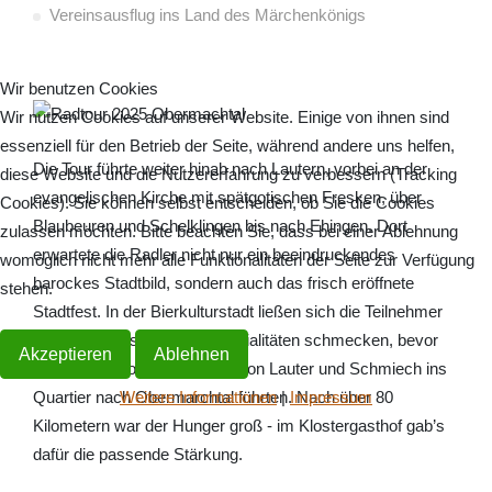
Vereinsausflug ins Land des Märchenkönigs
Wir benutzen Cookies
Wir nutzen Cookies auf unserer Website. Einige von ihnen sind
essenziell für den Betrieb der Seite, während andere uns helfen,
Die Tour führte weiter hinab nach Lautern, vorbei an der
diese Website und die Nutzererfahrung zu verbessern (Tracking
evangelischen Kirche mit spätgotischen Fresken, über
Cookies). Sie können selbst entscheiden, ob Sie die Cookies
Blaubeuren und Schelklingen bis nach Ehingen. Dort
zulassen möchten. Bitte beachten Sie, dass bei einer Ablehnung
erwartete die Radler nicht nur ein beeindruckendes
womöglich nicht mehr alle Funktionalitäten der Seite zur Verfügung
barockes Stadtbild, sondern auch das frisch eröffnete
stehen.
Stadtfest. In der Bierkulturstadt ließen sich die Teilnehmer
regionale Fassbiere und Spezialitäten schmecken, bevor
Akzeptieren
Ablehnen
die letzten Kilometer entlang von Lauter und Schmiech ins
Quartier nach Obermarchtal führten. Nach über 80
Weitere Informationen
|
Impressum
Kilometern war der Hunger groß - im Klostergasthof gab’s
dafür die passende Stärkung.